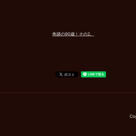
奇跡の90歳！その2。
Co