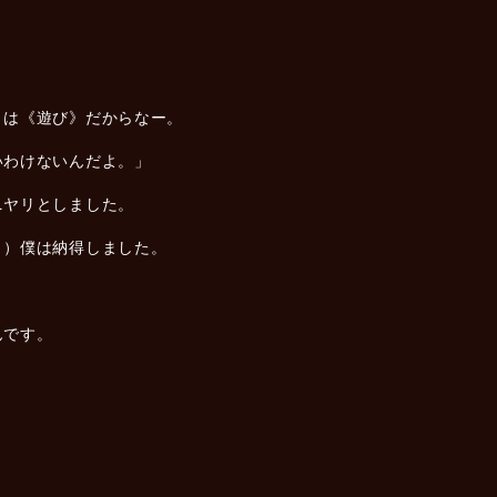
。
とは《遊び》だからなー。
いわけないんだよ。」
ニヤリとしました。
。）僕は納得しました。
んです。