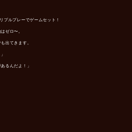
トリプルプレーでゲームセット！
約はゼロ〜。
でも出てきます。
！」
があるんだよ！」