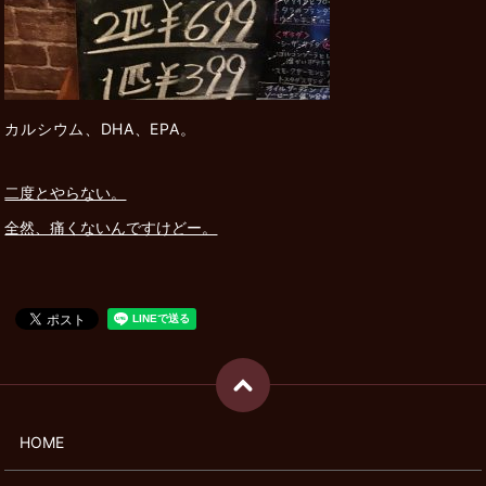
カルシウム、DHA、EPA。
二度とやらない。
全然、痛くないんですけどー。
HOME