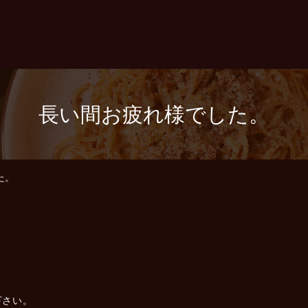
長い間お疲れ様でした。
た。
。
下さい。