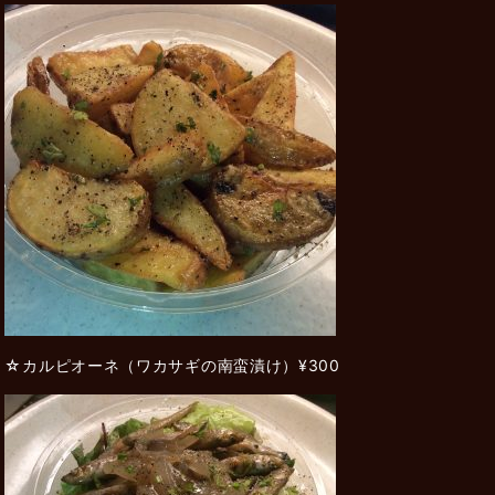
☆カルピオーネ（ワカサギの南蛮漬け）¥300